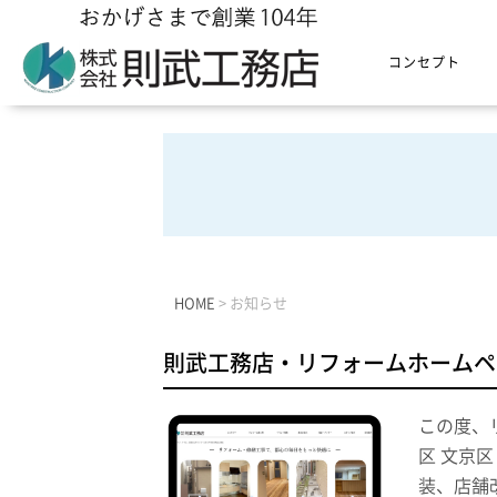
コンセプト
HOME
>
お知らせ
則武工務店・リフォームホームペ
この度、
区 文京
装、店舗